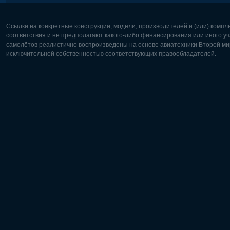
Ссылки на конкретные конструкции, модели, производителей и (или) комп
соответствия и не предполагают какого-либо финансирования или иного уч
самолётов реалистично воспроизведены на основе авиатехники Второй мир
исключительной собственностью соответствующих правообладателей.
Европа:
Северная
Deutsch
English
English
Français
Čeština
Polski
Русский