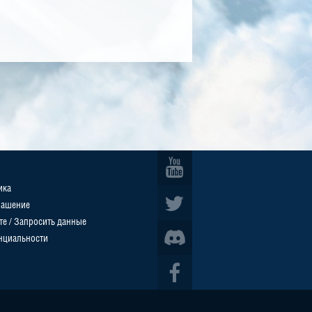
ика
лашение
те / Запросить данные
нциальности