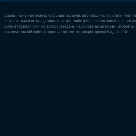
Ссылки на конкретные конструкции, модели, производителей и (или) комп
соответствия и не предполагают какого-либо финансирования или иного уч
самолётов реалистично воспроизведены на основе авиатехники Второй мир
исключительной собственностью соответствующих правообладателей.
Европа:
Северная
Deutsch
English
English
Français
Čeština
Polski
Русский