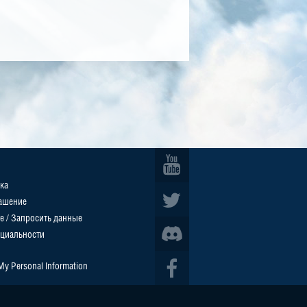
ка
ашение
е / Запросить данные
циальности
 My Personal Information