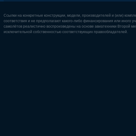
Ссылки на конкретные конструкции, модели, производителей и (или) комп
соответствия и не предполагают какого-либо финансирования или иного уч
самолётов реалистично воспроизведены на основе авиатехники Второй мир
исключительной собственностью соответствующих правообладателей.
Европа:
Северная
Deutsch
English
English
Français
Čeština
Polski
Русский