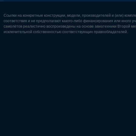
Ссылки на конкретные конструкции, модели, производителей и (или) комп
соответствия и не предполагают какого-либо финансирования или иного уч
самолётов реалистично воспроизведены на основе авиатехники Второй мир
исключительной собственностью соответствующих правообладателей.
Европа:
Северная
Deutsch
English
English
Français
Čeština
Polski
Русский