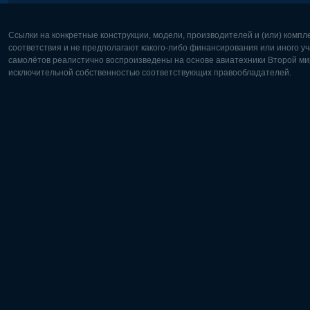
Ссылки на конкретные конструкции, модели, производителей и (или) комп
соответствия и не предполагают какого-либо финансирования или иного уч
самолётов реалистично воспроизведены на основе авиатехники Второй мир
исключительной собственностью соответствующих правообладателей.
Европа:
Северная
Deutsch
English
English
Français
Čeština
Polski
Русский