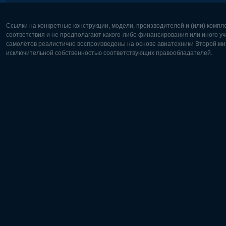
Ссылки на конкретные конструкции, модели, производителей и (или) комп
соответствия и не предполагают какого-либо финансирования или иного уч
самолётов реалистично воспроизведены на основе авиатехники Второй мир
исключительной собственностью соответствующих правообладателей.
Европа:
Северная
Deutsch
English
English
Français
Čeština
Polski
Русский