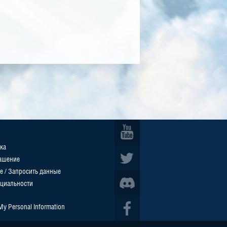
ка
ашение
е / Запросить данные
циальности
 My Personal Information