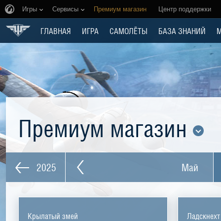
Игры
Сервисы
Премиум магазин
Центр поддержки
ГЛАВНАЯ
ИГРА
САМОЛЁТЫ
БАЗА ЗНАНИЙ
Премиум магазин
2025
Май
Крылатый змей
Ладскнехт