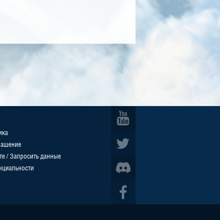
ика
лашение
те / Запросить данные
нциальности