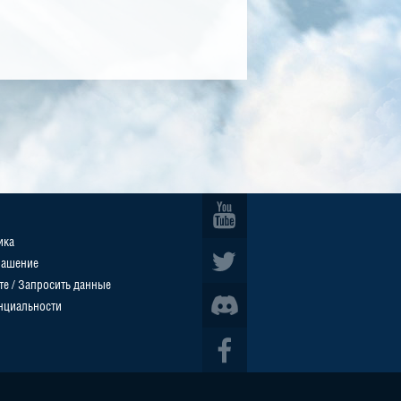
ика
лашение
те / Запросить данные
нциальности