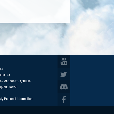
ка
ашение
е / Запросить данные
циальности
 My Personal Information