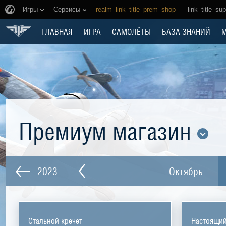
Игры
Сервисы
realm_link_title_prem_shop
link_title_su
ГЛАВНАЯ
ИГРА
САМОЛЁТЫ
БАЗА ЗНАНИЙ
Премиум магазин
2023
Октябрь
Стальной кречет
Настоящи