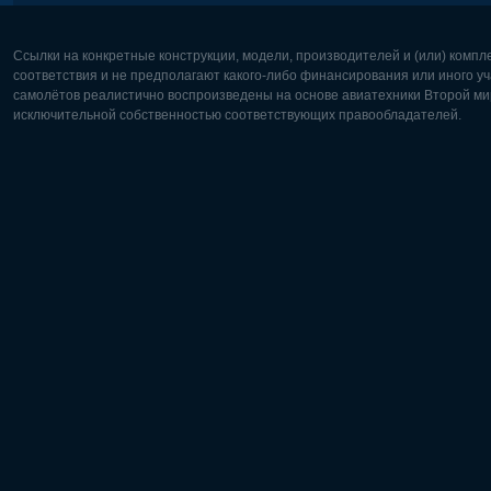
Ссылки на конкретные конструкции, модели, производителей и (или) комп
соответствия и не предполагают какого-либо финансирования или иного уч
самолётов реалистично воспроизведены на основе авиатехники Второй мир
исключительной собственностью соответствующих правообладателей.
Европа:
Северная
Deutsch
English
English
Français
Čeština
Polski
Русский