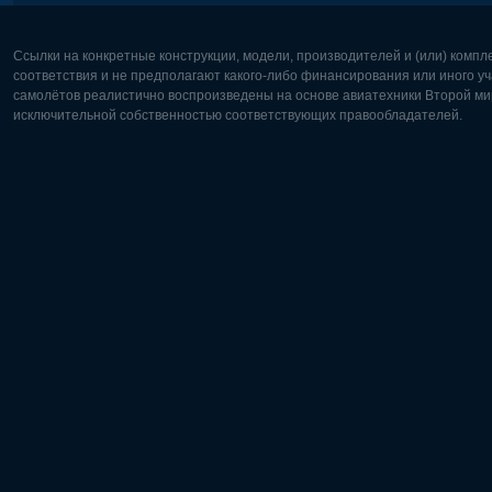
Ссылки на конкретные конструкции, модели, производителей и (или) комп
соответствия и не предполагают какого-либо финансирования или иного уч
самолётов реалистично воспроизведены на основе авиатехники Второй мир
исключительной собственностью соответствующих правообладателей.
Европа:
Северная
Deutsch
English
English
Français
Čeština
Polski
Русский