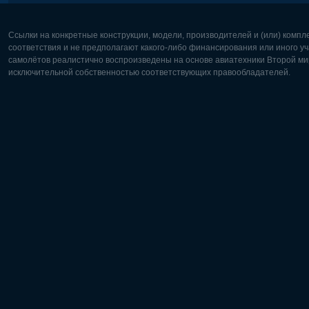
Ссылки на конкретные конструкции, модели, производителей и (или) комп
соответствия и не предполагают какого-либо финансирования или иного уч
самолётов реалистично воспроизведены на основе авиатехники Второй мир
исключительной собственностью соответствующих правообладателей.
Европа:
Северная
Deutsch
English
English
Français
Čeština
Polski
Русский