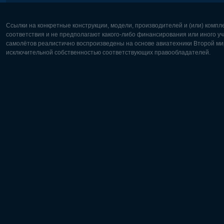
Ссылки на конкретные конструкции, модели, производителей и (или) комп
соответствия и не предполагают какого-либо финансирования или иного уч
самолётов реалистично воспроизведены на основе авиатехники Второй мир
исключительной собственностью соответствующих правообладателей.
Европа:
Северная
Deutsch
English
English
Français
Čeština
Polski
Русский