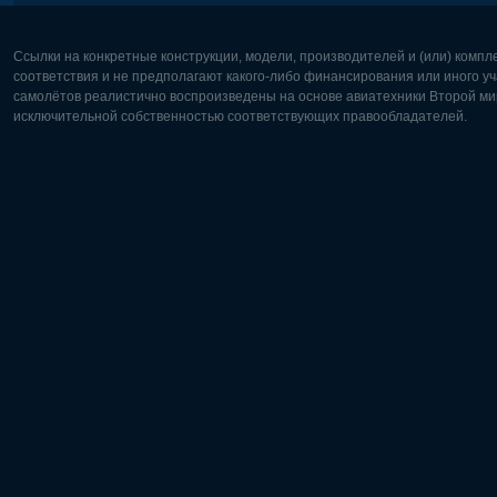
Ссылки на конкретные конструкции, модели, производителей и (или) комп
соответствия и не предполагают какого-либо финансирования или иного уч
самолётов реалистично воспроизведены на основе авиатехники Второй мир
исключительной собственностью соответствующих правообладателей.
Европа:
Северная
Deutsch
English
English
Français
Čeština
Polski
Русский