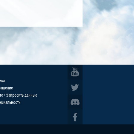
ика
лашение
те / Запросить данные
нциальности