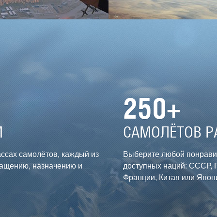
250+
И
САМОЛЁТОВ Р
ассах самолётов, каждый из
Выберите любой понрави
нащению, назначению и
доступных наций: СССР, 
Франции, Китая или Япони