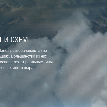
Т И СХЕМ
planes разворачиваются на
циях. Большинство из них
 основе лежат реальные типы
лков земного шара.