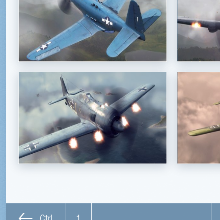
Ctrl
1
…