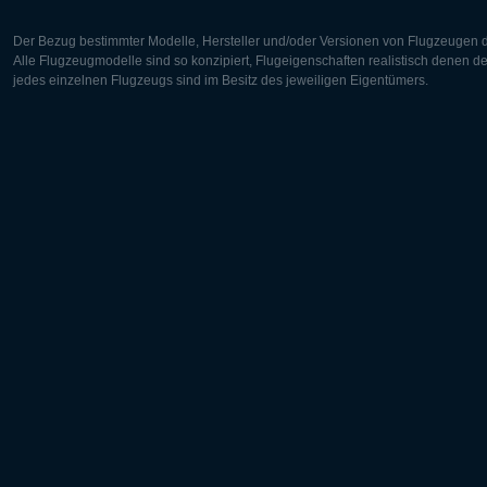
Der Bezug bestimmter Modelle, Hersteller und/oder Versionen von Flugzeugen di
Alle Flugzeugmodelle sind so konzipiert, Flugeigenschaften realistisch denen 
jedes einzelnen Flugzeugs sind im Besitz des jeweiligen Eigentümers.
Europa:
Nordamer
Deutsch
English
English
Français
Čeština
Polski
Русский